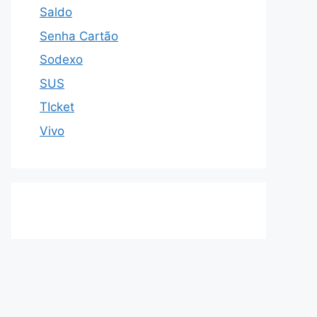
Saldo
Senha Cartão
Sodexo
SUS
TIcket
Vivo