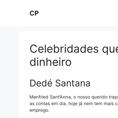
Pular
para
CP
o
conteúdo
Celebridades qu
dinheiro
Dedé Santana
Manfried Sant’Anna, o nosso querido trap
as contas em dia, hoje já nem tem mais 
emprego.