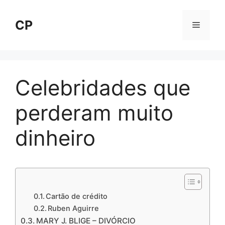
Pular
para
CP
Menu
o
conteúdo
Celebridades que
perderam muito
dinheiro
Cartão de crédito
Ruben Aguirre
MARY J. BLIGE – DIVÓRCIO