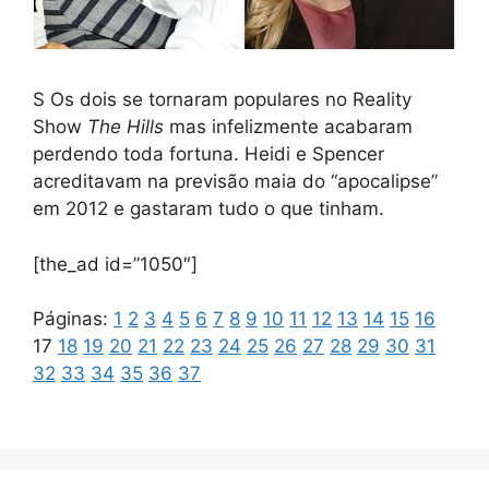
S Os dois se tornaram populares no Reality
Show
The Hills
mas infelizmente acabaram
perdendo toda fortuna. Heidi e Spencer
acreditavam na previsão maia do “apocalipse”
em 2012 e gastaram tudo o que tinham.
[the_ad id=”1050″]
Páginas:
1
2
3
4
5
6
7
8
9
10
11
12
13
14
15
16
17
18
19
20
21
22
23
24
25
26
27
28
29
30
31
32
33
34
35
36
37