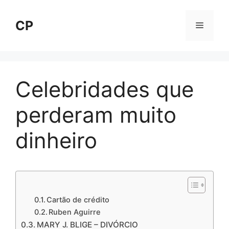
Pular
para
CP
Menu
o
conteúdo
Celebridades que
perderam muito
dinheiro
Cartão de crédito
Ruben Aguirre
MARY J. BLIGE – DIVÓRCIO