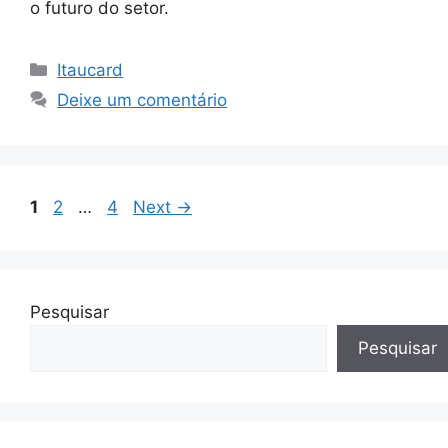
o futuro do setor.
Categorias
Itaucard
Deixe um comentário
Page
Page
Page
1
2
…
4
Next
→
Pesquisar
Pesquisar