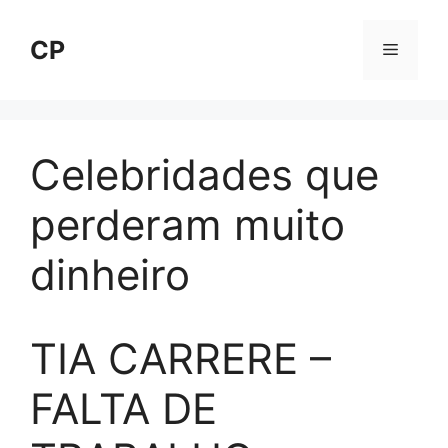
Pular
para
CP
Menu
o
conteúdo
Celebridades que
perderam muito
dinheiro
TIA CARRERE –
FALTA DE