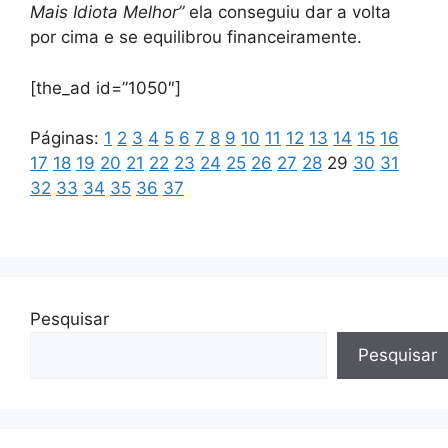
Mais Idiota Melhor”
ela conseguiu dar a volta
por cima e se equilibrou financeiramente.
[the_ad id=”1050″]
Páginas:
1
2
3
4
5
6
7
8
9
10
11
12
13
14
15
16
17
18
19
20
21
22
23
24
25
26
27
28
29
30
31
32
33
34
35
36
37
Pesquisar
Pesquisar